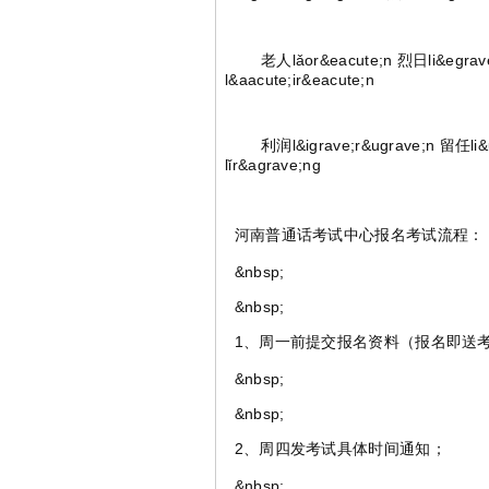
老人lǎor&eacute;n 烈日li&egrave;r&
l&aacute;ir&eacute;n
利润l&igrave;r&ugrave;n 留任li&uac
lǐr&agrave;ng
河南普通话考试中心报名考试流程：
&nbsp;
&nbsp;
1、周一前提交报名资料（报名即送
&nbsp;
&nbsp;
2、周四发考试具体时间通知；
&nbsp;