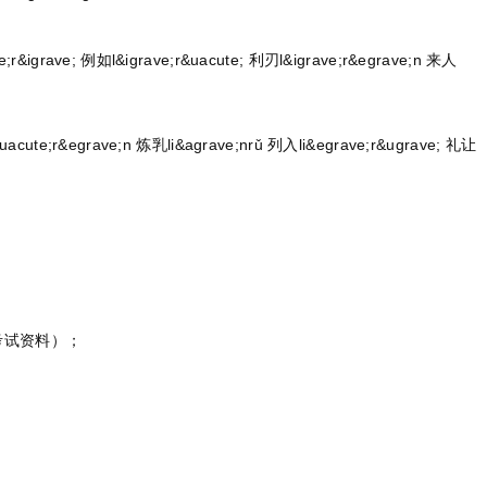
igrave; 例如l&igrave;r&uacute; 利刃l&igrave;r&egrave;n 来人
ute;r&egrave;n 炼乳li&agrave;nrǔ 列入li&egrave;r&ugrave; 礼让
考试资料）；