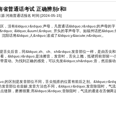
南省普通话考试 正确辨别r和l
源:河南普通话报名 时间:[2024-05-15]
ldquo;r&rdquo;声母，凡普通话&ldquo;r&rdquo;的声母的
i&rdquo; &ldquo;&uuml;&rdquo; 开头的零声母字。如福州话把&ldquo
 沈阳话将&ldquo;人&rdquo;读成了&ldquo;y&iacute;n&rdquo;。
;是舌尖后音，同&ldquo;zh、ch、sh&rdquo;发音部位一样，是由舌尖
&ldquo;r&rdquo;是浊擦音，发音时，舌尖上翘，抵硬腭前部留一
动。为找到正确的感觉，可以先发&ldquo;sh&rdquo;音，然后振
l&rdquo;的区别是发音部位不同，舌尖抵搭的位置有前后之别。&ldquo;r&rdq
o;的发音部位在齿龈;发音方法也不同，&ldquo;r&rdquo;发音除阻时，气
隙，磨擦很重;而&ldquo;l&rdquo;音除阻时，气流的通道在舌侧两