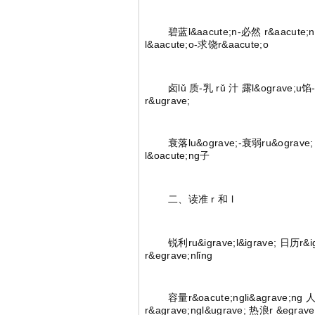
碧蓝l&aacute;n-必然 r&aacute;n 娱
l&aacute;o-求饶r&aacute;o
卤lǔ 质-乳 rǔ 汁 露l&ograve;u馅-肉
r&ugrave;
衰落lu&ograve;-衰弱ru&ograve; 脸l
l&oacute;ng子
二、读准 r 和 l
锐利ru&igrave;l&igrave; 日历r&igra
r&egrave;nlǐng
容量r&oacute;ngli&agrave;ng 人力r
r&agrave;ngl&ugrave; 热浪r &egrave