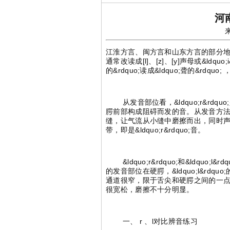
河
来
江淮方言、闽方言和山东方言的部分地区，没有&
通常改读成[l]、[z]、[y]声母或&ldquo;
的&rdquo;读成&ldquo;聋的&rdquo; ，
从发音部位看，&ldquo;r&rdquo
腭前部构成阻碍而发的音。从发音方法看，
缝，让气流从小缝中磨擦而出，同时声带震
带，即是&ldquo;r&rdquo;音。
&ldquo;r&rdquo;和&ldquo;
的发音部位在硬腭，&ldquo;l&rdqu
通道很窄，限于舌尖和硬腭之间的一点点缝
很宽松，磨擦不十分明显。
一、 r 、l对比辨音练习