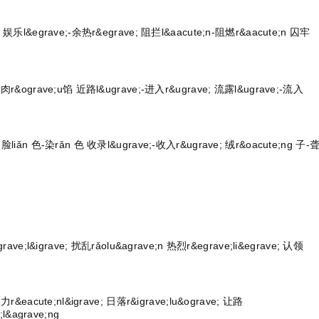
乐l&egrave;-余热r&egrave; 阻拦l&aacute;n-阻燃r&aacute;n 囚牢
r&ograve;u馅 近路l&ugrave;-进入r&ugrave; 流露l&ugrave;-流入
iǎn 色-染rǎn 色 收录l&ugrave;-收入r&ugrave; 绒r&oacute;ng 子-
ve;l&igrave; 扰乱rǎolu&agrave;n 热烈r&egrave;li&egrave; 认领
&eacute;nl&igrave; 日落r&igrave;lu&ograve; 让路
;l&agrave;ng