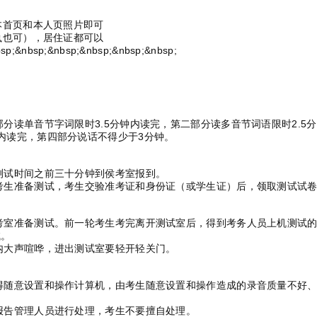
本首页和本人页照片即可
执也可），居住证都可以
sp;&nbsp;&nbsp;&nbsp;&nbsp;
分读单音节字词限时3.5分钟内读完，第二部分读多音节词语限时2.5
内读完，第四部分说话不得少于3分钟。
测试时间之前三十分钟到侯考室报到。
考生准备测试，考生交验准考证和身份证（或学生证）后，领取测试试
考室准备测试。前一轮考生考完离开测试室后，得到考务人员上机测试
试。
内大声喧哗，进出测试室要轻开轻关门。
得随意设置和操作计算机，由考生随意设置和操作造成的录音质量不好
报告管理人员进行处理，考生不要擅自处理。