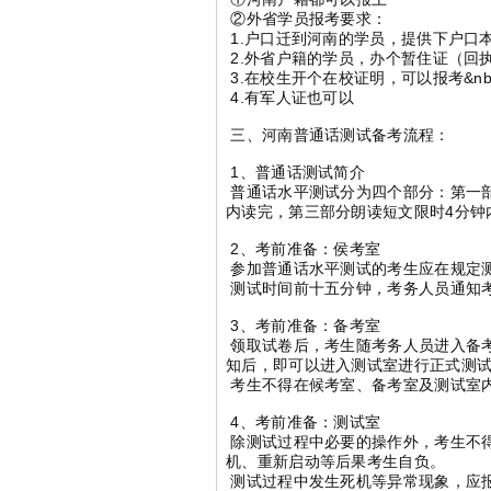
②外省学员报考要求：
1.户口迁到河南的学员，提供下户口
2.外省户籍的学员，办个暂住证（回
3.在校生开个在校证明，可以报考&nbsp;&nb
4.有军人证也可以
三、河南普通话测试备考流程：
1、普通话测试简介
普通话水平测试分为四个部分：第一部
内读完，第三部分朗读短文限时4分钟
2、考前准备：侯考室
参加普通话水平测试的考生应在规定
测试时间前十五分钟，考务人员通知
3、考前准备：备考室
领取试卷后，考生随考务人员进入备
知后，即可以进入测试室进行正式测
考生不得在候考室、备考室及测试室
4、考前准备：测试室
除测试过程中必要的操作外，考生不
机、重新启动等后果考生自负。
测试过程中发生死机等异常现象，应